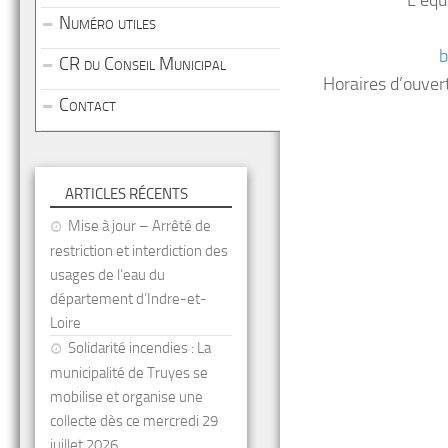
L’équ
Numéro utiles
b
CR du Conseil Municipal
Horaires d’ouve
Contact
ARTICLES RÉCENTS
Mise à jour – Arrêté de
restriction et interdiction des
usages de l’eau du
département d’Indre-et-
Loire
Solidarité incendies : La
municipalité de Truyes se
mobilise et organise une
collecte dès ce mercredi 29
juillet 2026