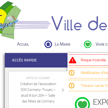
Accueil
La Mairie
Vivre ic
Risque Incendie 
ACCÈS RAPIDE
Modification d’h
ARTICLE SUIVANT
Création de l’association
Travaux rue du 
SOS Cormery-Truyes –
Jeudi 8 Juin 20H – Salle
EXPO
des fêtes de Cormery