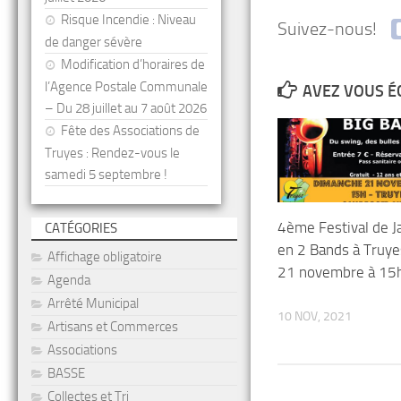
Risque Incendie : Niveau
Suivez-nous!
de danger sévère
Modification d’horaires de
l’Agence Postale Communale
AVEZ VOUS É
– Du 28 juillet au 7 août 2026
Fête des Associations de
Truyes : Rendez-vous le
samedi 5 septembre !
4ème Festival de J
CATÉGORIES
en 2 Bands à Truye
Affichage obligatoire
21 novembre à 15
Agenda
Arrêté Municipal
10 NOV, 2021
Artisans et Commerces
Associations
BASSE
Collectes et Tri