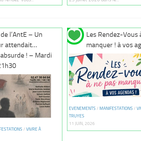
 de l’AntE – Un
Les Rendez-Vous 
r attendait…
manquer ! à vos ag
 absurde ! – Mardi
 21h30
EVENEMENTS
/
MANIFESTATIONS
/
VI
TRUYES
11 JUIN, 2026
FESTATIONS
/
VIVRE À