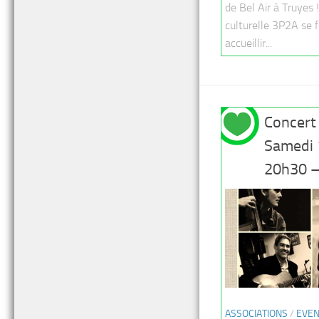
de Bel Air à Truyes 
culturelle 3P2A se f
accueillir...
Concert 
Samedi 
20h30 
ASSOCIATIONS
/
EVE