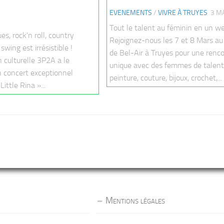
EVENEMENTS
/
VIVRE À TRUYES
3 M
Tout le talent au féminin en un w
es, rock’n roll, country
Rejoignez-nous les 7 et 8 Mars a
swing est irrésistible !
de Bel-Air à Truyes pour une renc
 culturelle 3P2A a le
unique avec des femmes de talent.
un concert exceptionnel
peinture, couture, bijoux, crochet,...
ittle Rina »...
Mentions légales