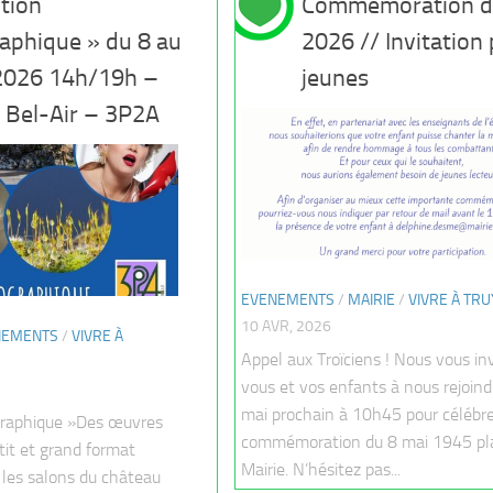
tion
Commémoration d
aphique » du 8 au
2026 // Invitation
2026 14h/19h –
jeunes
 Bel-Air – 3P2A
EVENEMENTS
/
MAIRIE
/
VIVRE À TR
10 AVR, 2026
NEMENTS
/
VIVRE À
Appel aux Troïciens ! Nous vous in
vous et vos enfants à nous rejoind
mai prochain à 10h45 pour célébre
graphique »Des œuvres
commémoration du 8 mai 1945 pla
it et grand format
Mairie. N’hésitez pas...
 les salons du château