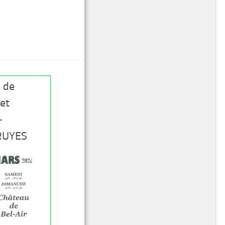
 de
et
–
TRUYES