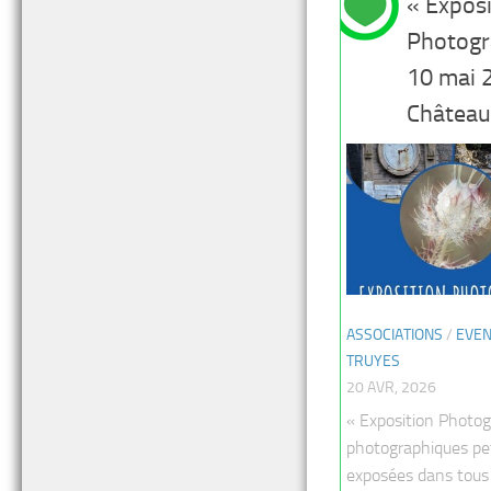
« Exposi
Photogr
10 mai 
Château
ASSOCIATIONS
/
EVE
TRUYES
20 AVR, 2026
« Exposition Photo
photographiques pet
exposées dans tous