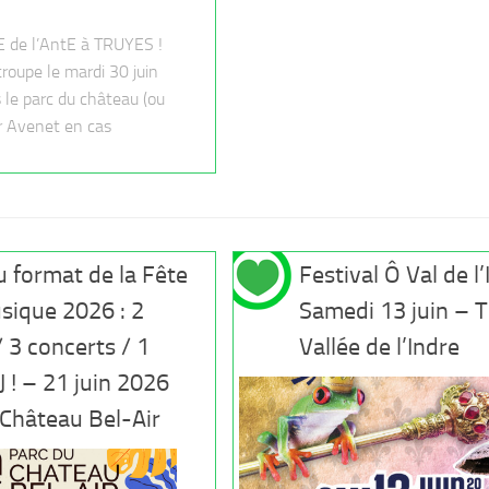
E de l’AntE à TRUYES !
roupe le mardi 30 juin
le parc du château (ou
er Avenet en cas
 format de la Fête
Festival Ô Val de l
sique 2026 : 2
Samedi 13 juin – 
 3 concerts / 1
Vallée de l’Indre
J ! – 21 juin 2026
 Château Bel-Air