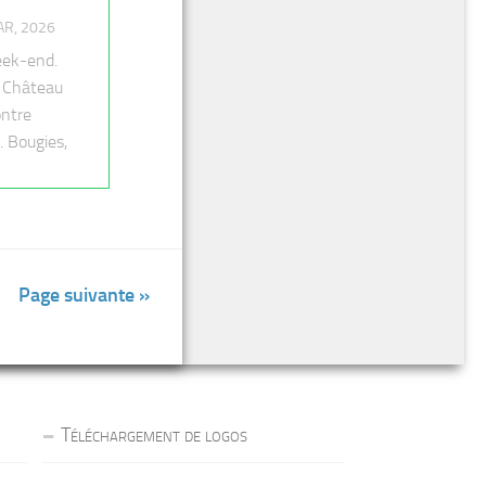
AR, 2026
eek-end.
u Château
ontre
 Bougies,
Page suivante »
Téléchargement de logos