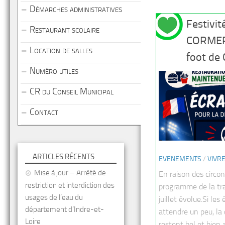
Démarches administratives
Festivité
Restaurant scolaire
CORMER
Location de salles
foot de
Numéro utiles
CR du Conseil Municipal
Contact
ARTICLES RÉCENTS
EVENEMENTS
/
VIVR
Mise à jour – Arrêté de
En raison des circon
restriction et interdiction des
programme de la tra
usages de l’eau du
juillet évolue.Si les
département d’Indre-et-
attendre un peu, la c
Loire
restent bel et bien 