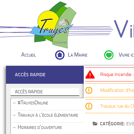
Accueil
La Mairie
Vivre ic
Risque Incendie 
ACCÈS RAPIDE
Modification d’h
ACCÈS RAPIDE
#TruyesOnline
Travaux rue du 
Travaux à l’école élémentaire
CATÉGORIE:
EV
Horaires d’ouverture