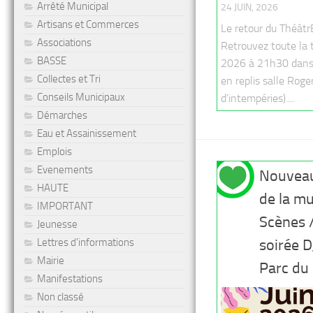
Arrêté Municipal
24 JUIN, 2026
Artisans et Commerces
Le retour du Théâtr
Associations
Retrouvez toute la t
BASSE
2026 à 21h30 dans 
Collectes et Tri
en replis salle Rog
Conseils Municipaux
d’intempéries)....
Démarches
Eau et Assainissement
Emplois
Evenements
Nouveau
HAUTE
de la mu
IMPORTANT
Scènes /
Jeunesse
Lettres d'informations
soirée D
Mairie
Parc du
Manifestations
Non classé