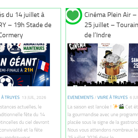
s du 14 juillet à
Cinéma Plein Air 
Y – 19h Stade de
25 juillet – Tourai
 Cormery
de l’Indre
E À TRUYES
13 JUIL, 2026
EVENEMENTS
/
VIVRE À TRUYES
6 JU
stances actuelles, le
La saison est lancée !
Cet ét
ditionnelle fête du 14
la gourmandise avec une program
 étincelles du ciel devront
placée sous le signe de la gastron
onvivialité et la fête
Nous vous attendons nombreux le
au rendez-vous...
25 juillet 2026 dans le...