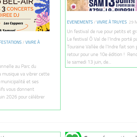
EVENEMENTS
/
VIVRE À TRUYES
29 M
Un festival de rue pour petits et g
Le festival Ô Val de l’Indre porté p
FESTATIONS
/
VIVRE À
Touraine Vallée de l’Indre fait son
retour pour une 10e édition ! Re
le samedi 13 juin, de...
onnelle au Parc du
a musique va vibrer cette
 municipalité et ses
tifs vous donnent
uin 2026 pour célébrer