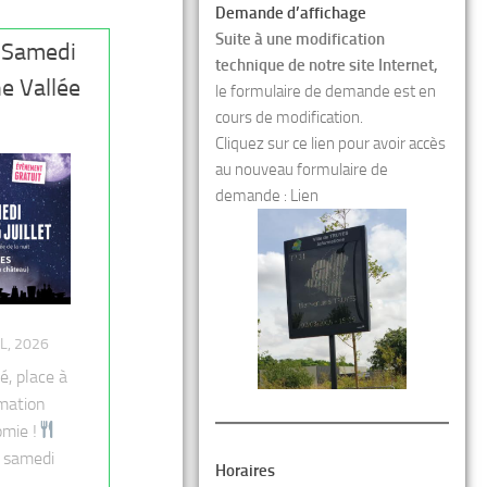
Demande d’affichage
Suite à une modification
– Samedi
technique de notre site Internet,
ne Vallée
le formulaire de demande est en
cours de modification.
Cliquez sur ce lien pour avoir accès
au nouveau formulaire de
demande :
Lien
IL, 2026
é, place à
mation
omie !
 samedi
Horaires