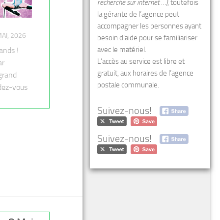
recherche sur internet …)
, toutefois
la gérante de l’agence peut
accompagner les personnes ayant
AI, 2026
besoin d’aide pour se familiariser
avec le matériel.
rands !
L’accès au service est libre et
ar
gratuit, aux horaires de l’agence
 grand
postale communale.
ndez-vous
Suivez-nous!
Suivez-nous!