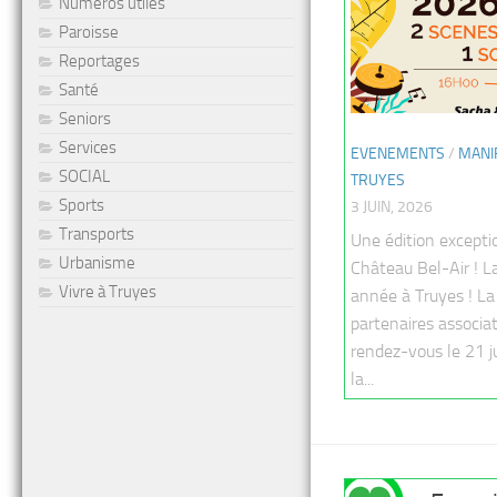
Numéros utiles
Paroisse
Reportages
Santé
Seniors
Services
EVENEMENTS
/
MANI
SOCIAL
TRUYES
Sports
3 JUIN, 2026
Transports
Une édition excepti
Urbanisme
Château Bel-Air ! L
Vivre à Truyes
année à Truyes ! La
partenaires associa
rendez-vous le 21 j
la...