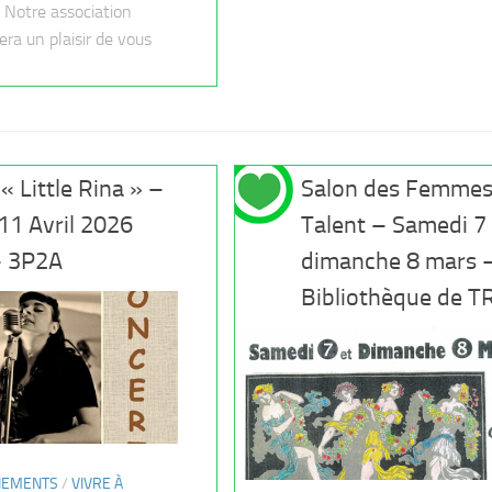
! Notre association
era un plaisir de vous
« Little Rina » –
Salon des Femmes
11 Avril 2026
Talent – Samedi 7 
– 3P2A
dimanche 8 mars 
Bibliothèque de 
NEMENTS
/
VIVRE À