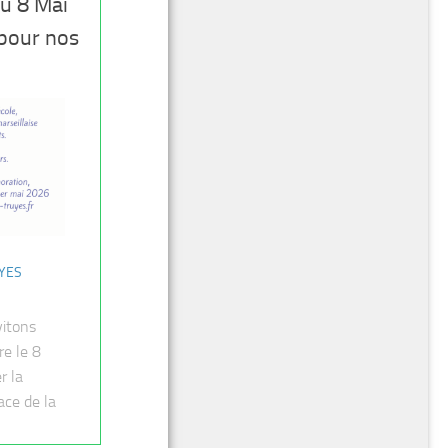
u 8 Mai
 pour nos
UYES
vitons
re le 8
r la
ce de la