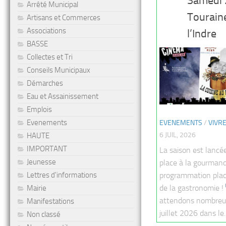
Samedi 2
Arrêté Municipal
Touraine
Artisans et Commerces
Associations
l’Indre
BASSE
Collectes et Tri
Conseils Municipaux
Démarches
Eau et Assainissement
Emplois
Evenements
EVENEMENTS
/
VIVR
6 JUIL, 2026
HAUTE
IMPORTANT
La saison est lancé
Jeunesse
place à la gourman
Lettres d'informations
programmation plac
de la gastronomie !
Mairie
attendons nombreu
Manifestations
juillet 2026 dans le..
Non classé