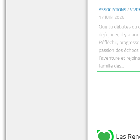
ASSOCIATIONS
/
VIVR
17 JUIN, 2026
Que tu débutes ou 
déjà jouer, il y a une
Réfléchir, progresse
passion des échecs 
l’aventure et rejoin
famille des...
Les Ren