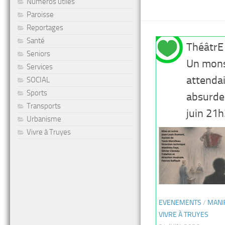
Numéros utiles
Paroisse
Reportages
Santé
ThéâtrE 
Seniors
Un mons
Services
attenda
SOCIAL
Sports
absurde
Transports
juin 21
Urbanisme
Vivre à Truyes
EVENEMENTS
/
MANI
VIVRE À TRUYES