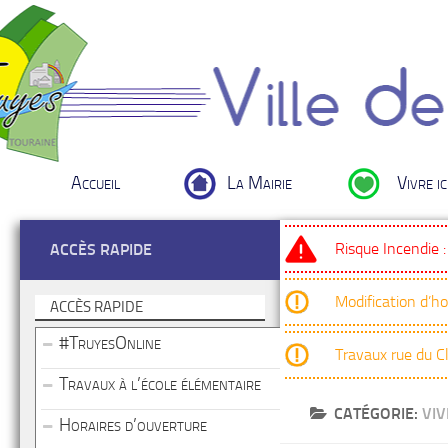
Accueil
La Mairie
Vivre ic
Risque Incendie 
ACCÈS RAPIDE
Modification d’h
ACCÈS RAPIDE
#TruyesOnline
Travaux rue du 
Travaux à l’école élémentaire
CATÉGORIE:
VIV
Horaires d’ouverture