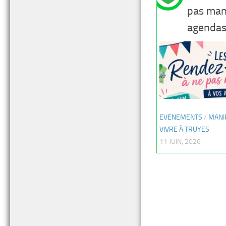
pas man
agendas
EVENEMENTS
/
MANI
VIVRE À TRUYES
11 JUIN, 2026