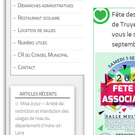
Démarches administratives
Fête de
Restaurant scolaire
de Truy
Location de salles
vous le
Numéro utiles
septemb
CR du Conseil Municipal
Contact
ARTICLES RÉCENTS
Mise à jour – Arrêté de
restriction et interdiction des
usages de l’eau du
département d’Indre-et-
Loire