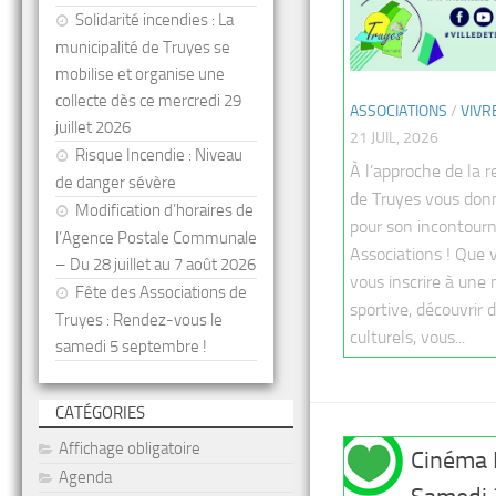
Solidarité incendies : La
municipalité de Truyes se
mobilise et organise une
collecte dès ce mercredi 29
ASSOCIATIONS
/
VIVR
juillet 2026
21 JUIL, 2026
Risque Incendie : Niveau
À l’approche de la re
de danger sévère
de Truyes vous don
Modification d’horaires de
pour son incontourn
l’Agence Postale Communale
Associations ! Que 
– Du 28 juillet au 7 août 2026
vous inscrire à une 
Fête des Associations de
sportive, découvrir d
Truyes : Rendez-vous le
culturels, vous...
samedi 5 septembre !
CATÉGORIES
Affichage obligatoire
Cinéma P
Agenda