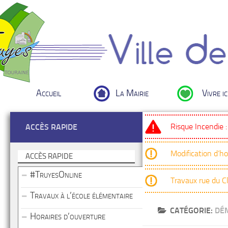
Accueil
La Mairie
Vivre ic
Risque Incendie 
ACCÈS RAPIDE
Modification d’h
ACCÈS RAPIDE
#TruyesOnline
Travaux rue du 
Travaux à l’école élémentaire
CATÉGORIE:
DÉ
Horaires d’ouverture