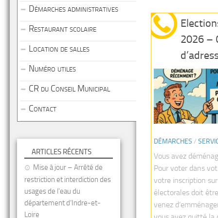
Démarches administratives
Election
Restaurant scolaire
2026 –
Location de salles
d’adres
Numéro utiles
CR du Conseil Municipal
Contact
DÉMARCHES
/
SERVI
ARTICLES RÉCENTS
Vous avez déména
Mise à jour – Arrêté de
Pour voter dans vo
restriction et interdiction des
votre inscription sur
usages de l’eau du
électorales doit être
département d’Indre-et-
venez d’emménager 
Loire
vous avez quitté l