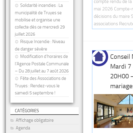
compte rendu de la
Solidarité incendies : La
mai 2026 Compte-r
municipalité de Truyes se
décisions du maire 
mobilise et organise une
associations Recrut
collecte dès ce mercredi 29
juillet 2026
Risque Incendie : Niveau
de danger sévère
Conseil 
Modification d’horaires de
l’Agence Postale Communale
Mardi 7 
– Du 28 juillet au 7 août 2026
20H00 –
Fête des Associations de
mariage
Truyes : Rendez-vous le
samedi 5 septembre !
CATÉGORIES
Affichage obligatoire
Agenda