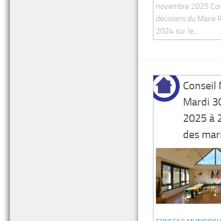
novembre 2025 Co
décisions du Maire 
2024 sur le...
Conseil 
Mardi 3
2025 à 
des mar