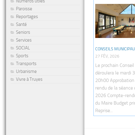
Numéros utiles
Paroisse
Reportages
Santé
Seniors
Services
SOCIAL
CONSEILS MUNICIPA
Sports
27 FÉV, 2026
Transports
Le prochain Conseil
Urbanisme
déroulera le mardi 
Vivre à Truyes
20h00 Approbation
rendu de la séance 
2026 Compte-rendu
du Maire Budget pri
Reprise...