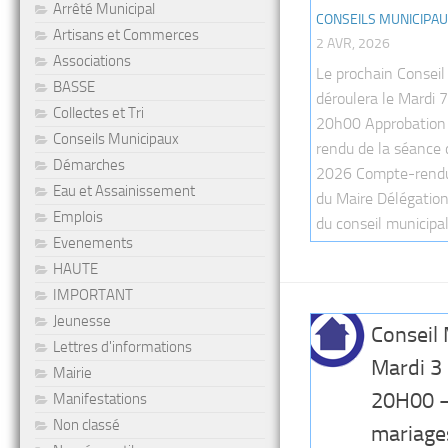
Arrêté Municipal
CONSEILS MUNICIPA
Artisans et Commerces
2 AVR, 2026
Associations
Le prochain Conseil
BASSE
déroulera le Mardi 7
Collectes et Tri
20h00 Approbation
Conseils Municipaux
rendu de la séance
Démarches
2026 Compte-rendu
Eau et Assainissement
du Maire Délégation
Emplois
du conseil municipal.
Evenements
HAUTE
IMPORTANT
Jeunesse
Conseil 
Lettres d'informations
Mardi 3
Mairie
20H00 –
Manifestations
Non classé
mariage