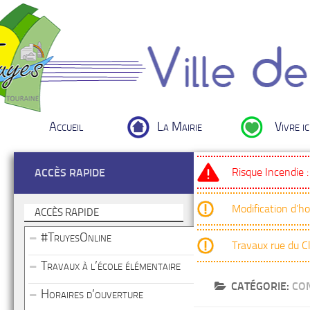
Accueil
La Mairie
Vivre ic
Risque Incendie 
ACCÈS RAPIDE
Modification d’h
ACCÈS RAPIDE
#TruyesOnline
Travaux rue du 
Travaux à l’école élémentaire
CATÉGORIE:
CON
Horaires d’ouverture