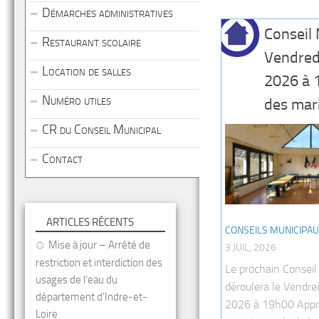
Démarches administratives
Conseil 
Restaurant scolaire
Vendredi
Location de salles
2026 à 
Numéro utiles
des mar
CR du Conseil Municipal
Contact
ARTICLES RÉCENTS
CONSEILS MUNICIPA
Mise à jour – Arrêté de
3 JUIL, 2026
restriction et interdiction des
Le prochain Conseil
usages de l’eau du
déroulera le Vendred
département d’Indre-et-
2026 à 19h00 Appr
Loire