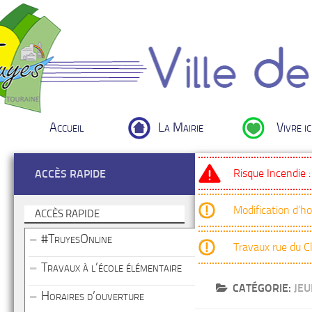
Accueil
La Mairie
Vivre ic
Risque Incendie 
ACCÈS RAPIDE
Modification d’h
ACCÈS RAPIDE
#TruyesOnline
Travaux rue du 
Travaux à l’école élémentaire
CATÉGORIE:
JE
Horaires d’ouverture