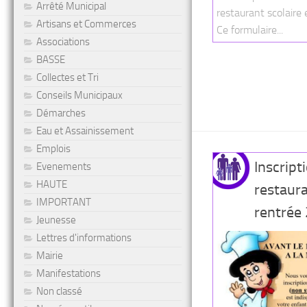
Arrêté Municipal
restaurant scolaire e
Artisans et Commerces
Ce formulaire...
Associations
BASSE
Collectes et Tri
Conseils Municipaux
Démarches
Eau et Assainissement
Emplois
Inscript
Evenements
HAUTE
restaura
IMPORTANT
rentrée
Jeunesse
Lettres d'informations
Mairie
Manifestations
Non classé