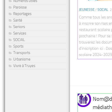
Numéros utiles
Paroisse
JEUNESSE
/
SOCIAL
2
Reportages
Comme tous les ans,
Santé
à inscrire son/ses e
Seniors
restaurant scolaire 
Services
prochaine ! Pour se 
SOCIAL
trouverez les docu
Sports
d’inscription ici : D
Transports
scolaire 2024-2025 
Urbanisme
Vivre à Truyes
Nom@de
médiat