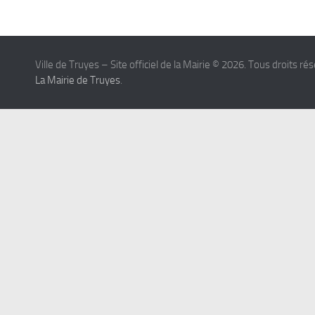
Ville de Truyes – Site officiel de la Mairie © 2026. Tous droits ré
La Mairie de Truyes
.