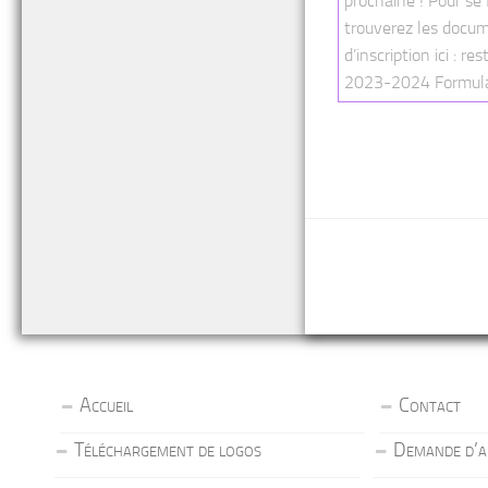
prochaine ! Pour se 
trouverez les docu
d’inscription ici : re
2023-2024 Formulai
Accueil
Contact
Téléchargement de logos
Demande d’a