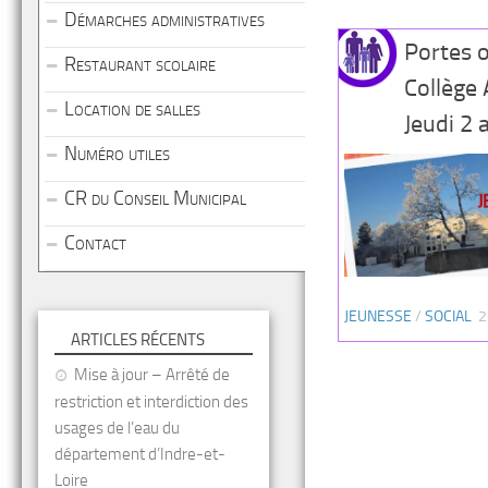
Démarches administratives
Portes 
Restaurant scolaire
Collège
Location de salles
Jeudi 2 
Numéro utiles
CR du Conseil Municipal
Contact
JEUNESSE
/
SOCIAL
2
ARTICLES RÉCENTS
Mise à jour – Arrêté de
restriction et interdiction des
usages de l’eau du
département d’Indre-et-
Loire