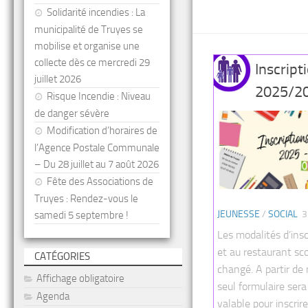
Solidarité incendies : La
municipalité de Truyes se
mobilise et organise une
collecte dès ce mercredi 29
Inscript
juillet 2026
2025/20
Risque Incendie : Niveau
de danger sévère
Modification d’horaires de
l’Agence Postale Communale
– Du 28 juillet au 7 août 2026
Fête des Associations de
Truyes : Rendez-vous le
JEUNESSE
/
SOCIAL
3
samedi 5 septembre !
Les modalités d’insc
et au restaurant sco
CATÉGORIES
changé. A partir de
Affichage obligatoire
seul formulaire sera
Agenda
valable pour inscrir