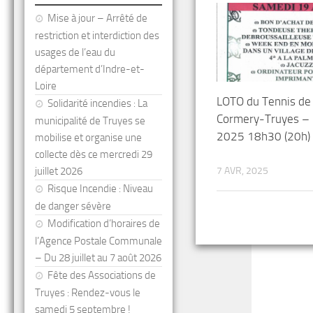
Mise à jour – Arrêté de
restriction et interdiction des
usages de l’eau du
département d’Indre-et-
Loire
LOTO du Tennis de
Solidarité incendies : La
Cormery-Truyes – 1
municipalité de Truyes se
2025 18h30 (20h)
mobilise et organise une
collecte dès ce mercredi 29
juillet 2026
7 AVR, 2025
Risque Incendie : Niveau
de danger sévère
Modification d’horaires de
l’Agence Postale Communale
– Du 28 juillet au 7 août 2026
Fête des Associations de
Truyes : Rendez-vous le
samedi 5 septembre !