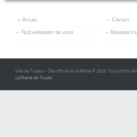
Accueil
Contact
Téléchargement de logos
Demande d’a
Ville de Truyes – Site officiel de la Mairie © 2026. Tous droits ré
La Mairie de Truyes
.