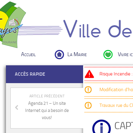
Accueil
La Mairie
Vivre ic
Risque Incendie 
ACCÈS RAPIDE
Modification d’h
ARTICLE PRÉCÉDENT
Agenda 21 – Un site
Travaux rue du 
Internet qui a besoin de
vous!
CAP