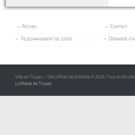
Accueil
Contact
Téléchargement de logos
Demande d’a
Ville de Truyes – Site officiel de la Mairie © 2026. Tous droits ré
La Mairie de Truyes
.