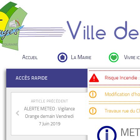
Accueil
La Mairie
Vivre ic
Risque Incendie 
ACCÈS RAPIDE
Modification d’h
ARTICLE PRÉCÉDENT
ALERTE METEO : Vigilance
Travaux rue du 
Orange demain Vendredi
7 Juin 2019
MET