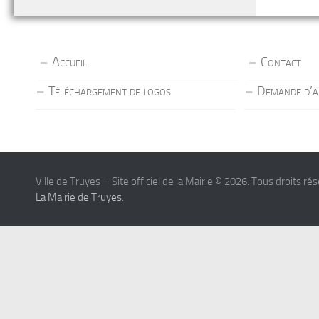
Accueil
Contact
Téléchargement de logos
Demande d’a
Ville de Truyes – Site officiel de la Mairie © 2026. Tous droits ré
La Mairie de Truyes
.