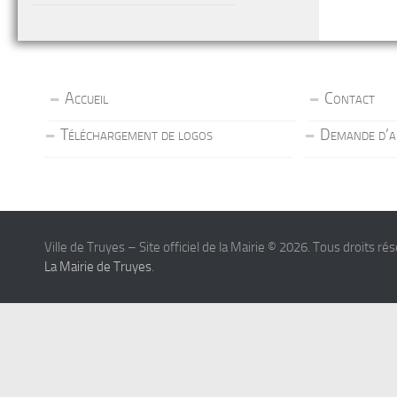
Accueil
Contact
Téléchargement de logos
Demande d’a
Ville de Truyes – Site officiel de la Mairie © 2026. Tous droits ré
La Mairie de Truyes
.