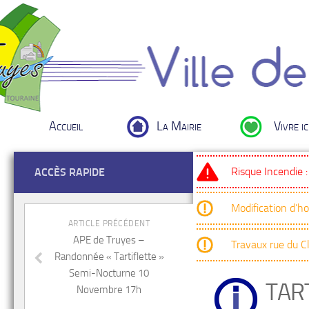
Accueil
La Mairie
Vivre ic
Risque Incendie 
ACCÈS RAPIDE
Modification d’h
ARTICLE PRÉCÉDENT
APE de Truyes –
Travaux rue du 
Randonnée « Tartiflette »
Semi-Nocturne 10
TAR
Novembre 17h