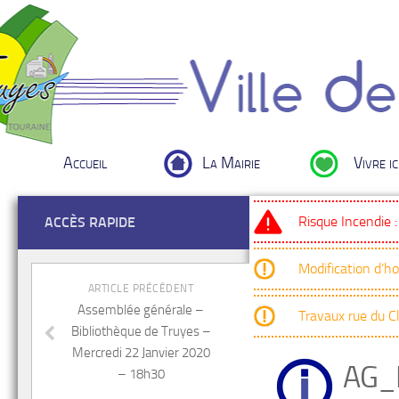
Accueil
La Mairie
Vivre ic
Risque Incendie 
ACCÈS RAPIDE
Modification d’h
ARTICLE PRÉCÉDENT
Assemblée générale –
Travaux rue du 
Bibliothèque de Truyes –
Mercredi 22 Janvier 2020
AG_
– 18h30