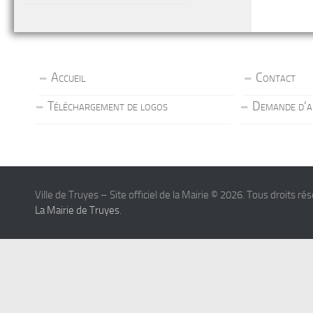
Accueil
Contact
Téléchargement de logos
Demande d’a
Ville de Truyes – Site officiel de la Mairie © 2026. Tous droits ré
La Mairie de Truyes
.