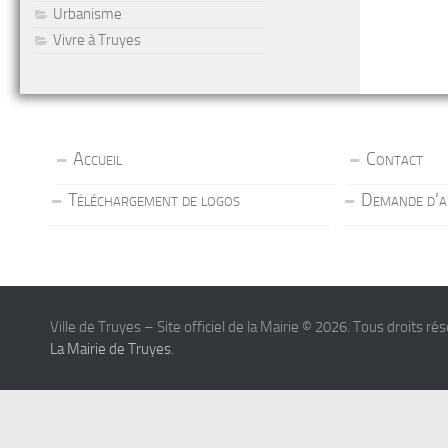
Urbanisme
Vivre à Truyes
Accueil
Contact
Téléchargement de logos
Demande d’a
Ville de Truyes – Site officiel de la Mairie © 2026. Tous droits ré
La Mairie de Truyes
.