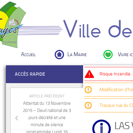
Accueil
La Mairie
Vivre ic
Risque Incendie 
ACCÈS RAPIDE
Modification d’h
ARTICLE PRÉCÉDENT
Attentat du 13 Novembre
Travaux rue du 
2015 – Deuil national de 3
jours décrété et une
LAS
minute de silence
programmée Lundi 16