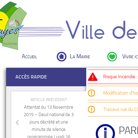
Accueil
La Mairie
Vivre ic
Risque Incendie 
ACCÈS RAPIDE
Modification d’h
ARTICLE PRÉCÉDENT
Attentat du 13 Novembre
Travaux rue du 
2015 – Deuil national de 3
jours décrété et une
PARI
minute de silence
programmée Lundi 16