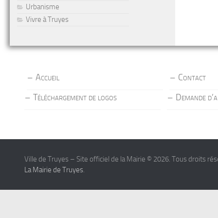
Urbanisme
Vivre à Truyes
Accueil
Contact
Téléchargement de logos
Demande d’a
Ville de Truyes – Site officiel de la Mairie © 2026. Tous droits ré
La Mairie de Truyes
.