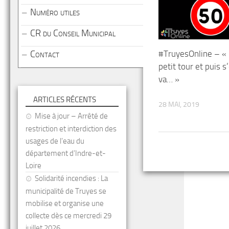
Numéro utiles
CR du Conseil Municipal
#TruyesOnline – «
Contact
petit tour et puis s
va… »
ARTICLES RÉCENTS
28 MAI, 2019
Mise à jour – Arrêté de
restriction et interdiction des
usages de l’eau du
département d’Indre-et-
Loire
Solidarité incendies : La
municipalité de Truyes se
mobilise et organise une
collecte dès ce mercredi 29
juillet 2026