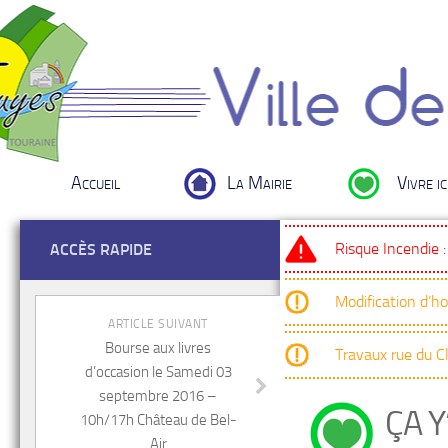
Accueil
La Mairie
Vivre ic
Risque Incendie 
ACCÈS RAPIDE
Modification d’h
ARTICLE SUIVANT
Bourse aux livres
Travaux rue du 
d’occasion le Samedi 03
septembre 2016 –
ÇA Y
10h/17h Château de Bel-
Air