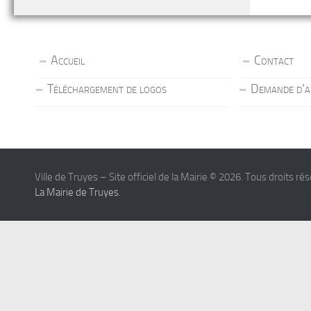
Accueil
Contact
Téléchargement de logos
Demande d’a
Ville de Truyes – Site officiel de la Mairie © 2026. Tous droits ré
La Mairie de Truyes
.