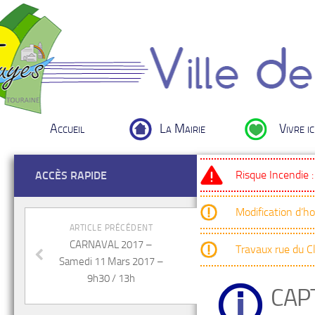
Accueil
La Mairie
Vivre ic
Risque Incendie 
ACCÈS RAPIDE
Modification d’h
ARTICLE PRÉCÉDENT
CARNAVAL 2017 –
Travaux rue du 
Samedi 11 Mars 2017 –
9h30 / 13h
CAP