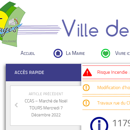
Accueil
La Mairie
Vivre ic
Risque Incendie 
ACCÈS RAPIDE
Modification d’h
ARTICLE PRÉCÉDENT
CCAS – Marché de Noël
Travaux rue du 
TOURS Mercredi 7
Décembre 2022
117