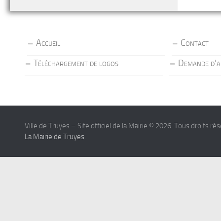
Accueil
Contact
Téléchargement de logos
Demande d’a
Ville de Truyes – Site officiel de la Mairie © 2026. Tous droits ré
La Mairie de Truyes
.