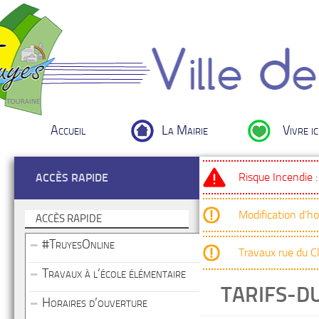
Accueil
La Mairie
Vivre ic
Risque Incendie 
ACCÈS RAPIDE
Modification d’h
ACCÈS RAPIDE
#TruyesOnline
Travaux rue du 
Travaux à l’école élémentaire
TARIFS-D
Horaires d’ouverture