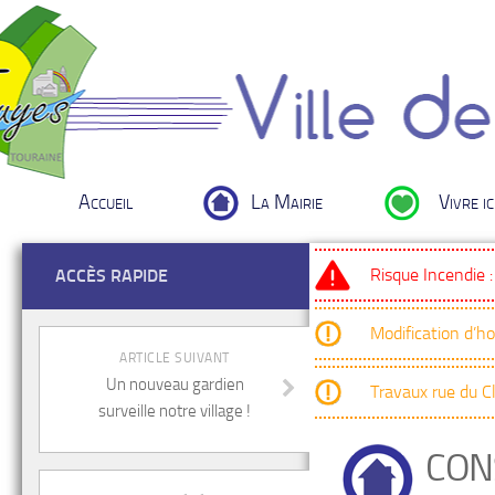
Accueil
La Mairie
Vivre ic
Risque Incendie 
ACCÈS RAPIDE
Modification d’h
ARTICLE SUIVANT
Un nouveau gardien
Travaux rue du 
surveille notre village !
CON