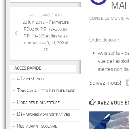
MAI
ARTICLE PRÉCÉDENT
CONSEILS MUNICI
28 Juin 2015 – Fermeture
RD82 du P.R. 12+255 au
P.R. 13+375 et des voies
Ordre du jour :
communales 9, 11, 302 et
12
Avis sur la « 
vue de l’exploi
ACCÈS RAPIDE
inertes non da
#TruyesOnline
Suivez-nous!
Travaux à l’école élémentaire
Horaires d’ouverture
AVEZ VOUS É
Démarches administratives
Restaurant scolaire