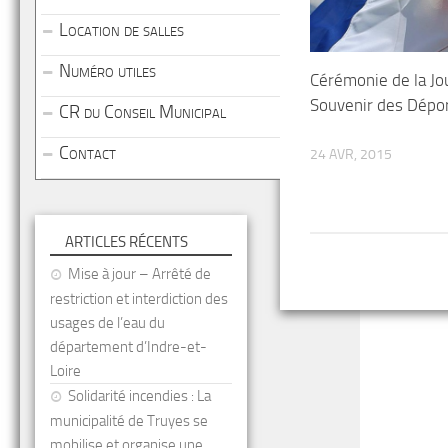
Location de salles
Numéro utiles
Cérémonie de la Jo
Souvenir des Dépo
CR du Conseil Municipal
Contact
24 AVR, 2015
ARTICLES RÉCENTS
Mise à jour – Arrêté de
restriction et interdiction des
usages de l’eau du
département d’Indre-et-
Loire
Solidarité incendies : La
municipalité de Truyes se
mobilise et organise une