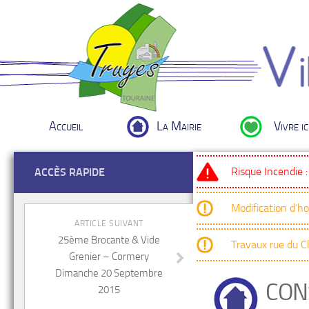
Accueil
La Mairie
Vivre ic
Risque Incendie 
ACCÈS RAPIDE
Modification d’h
ARTICLE SUIVANT
25ème Brocante & Vide
Travaux rue du 
Grenier – Cormery
Dimanche 20 Septembre
CON
2015