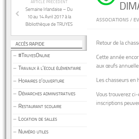
ARTICLE PRÉCÉDENT
DIM
Semaine Irlandaise – Du
10 au 14 Avril 2017 à la
ASSOCIATIONS
/
E
Bibliothèque de TRUYES
Retour de la chass
ACCÈS RAPIDE
#TruyesOnline
Cette année encore
aux œufs annuelle
Travaux à l’école élémentaire
Les chasseurs en 
Horaires d’ouverture
Démarches administratives
Vous trouverez ci-
inscriptions peuve
Restaurant scolaire
Location de salles
Numéro utiles