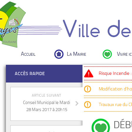
Accueil
La Mairie
Vivre ic
Risque Incendie 
ACCÈS RAPIDE
Modification d’h
ARTICLE SUIVANT
Conseil Municipal le Mardi
Travaux rue du 
28 Mars 2017 à 20h15
DÉB