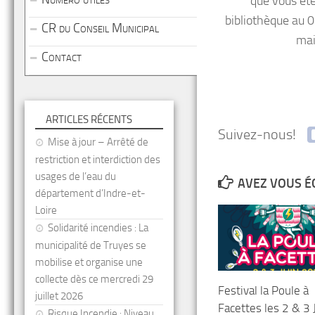
que vous ête
bibliothèque au 
CR du Conseil Municipal
mai
Contact
ARTICLES RÉCENTS
Suivez-nous!
Mise à jour – Arrêté de
restriction et interdiction des
usages de l’eau du
AVEZ VOUS É
département d’Indre-et-
Loire
Solidarité incendies : La
municipalité de Truyes se
mobilise et organise une
collecte dès ce mercredi 29
Festival la Poule à
juillet 2026
Facettes les 2 & 3 
Risque Incendie : Niveau