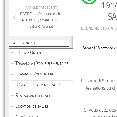
191
ARTICLE PRÉCÉDENT
– S
RAPPEL – Vœux du maire
le Jeudi 17 Janvier 2019 –
Salle R. Avenet
EVENEMENTS
/
VI
ACCÈS RAPIDE
Samedi 13 octobre
vi
#TruyesOnline
Travaux à l’école élémentaire
Horaires d’ouverture
Le samedi 9 mars 2
Démarches administratives
les salons du c
Restaurant scolaire
Location de salles
Si vous avez des 
Numéro utiles