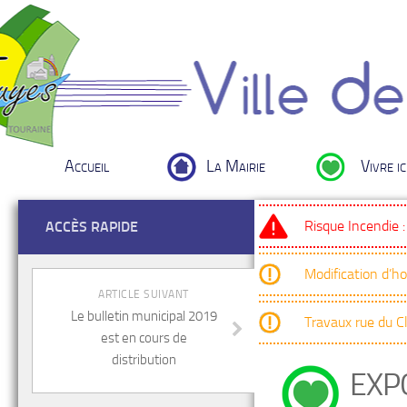
Accueil
La Mairie
Vivre ic
Risque Incendie 
ACCÈS RAPIDE
Modification d’h
ARTICLE SUIVANT
Le bulletin municipal 2019
Travaux rue du 
est en cours de
distribution
EXP