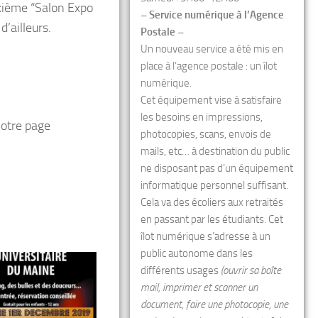
uxième “Salon Expo
– Service numérique à l’Agence
’ailleurs.
Postale –
Un nouveau service a été mis en
place à l’agence postale : un îlot
numérique.
Cet équipement vise à satisfaire
les besoins en impressions,
notre page
photocopies, scans, envois de
mails, etc… à destination du public
ne disposant pas d’un équipement
informatique personnel suffisant.
Cela va des écoliers aux retraités
en passant par les étudiants. Cet
îlot numérique s’adresse à un
public autonome dans les
différents usages
(ouvrir sa boîte
mail, imprimer et scanner un
document, faire une photocopie, une