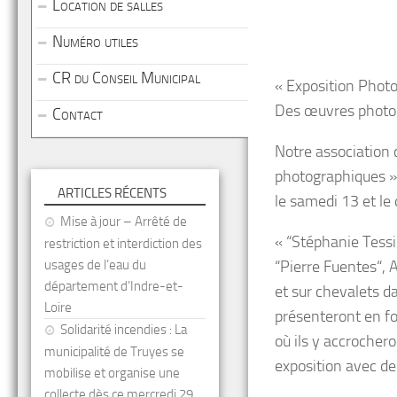
Location de salles
Numéro utiles
CR du Conseil Municipal
« Exposition Phot
Des œuvres photog
Contact
Notre association c
photographiques » 
ARTICLES RÉCENTS
le samedi 13 et le
Mise à jour – Arrêté de
« “Stéphanie Tessi
restriction et interdiction des
usages de l’eau du
“Pierre Fuentes“,
département d’Indre-et-
et sur chevalets da
Loire
présenteront en f
Solidarité incendies : La
où ils y accrochero
municipalité de Truyes se
exposition avec des
mobilise et organise une
collecte dès ce mercredi 29