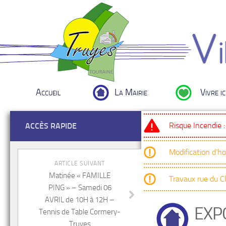
Accueil
La Mairie
Vivre ic
Risque Incendie 
ACCÈS RAPIDE
Modification d’h
ARTICLE SUIVANT
Matinée « FAMILLE
Travaux rue du 
PING » – Samedi 06
AVRIL de 10H à 12H –
EXP
Tennis de Table Cormery-
Truyes