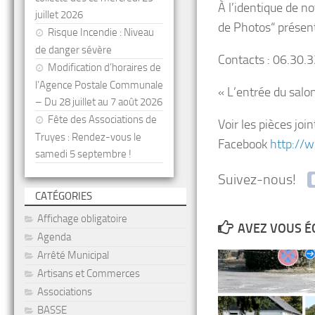
À l’identique de n
juillet 2026
de Photos“ présente
Risque Incendie : Niveau
de danger sévère
Contacts : 06.30.
Modification d’horaires de
l’Agence Postale Communale
« L’entrée du salon
– Du 28 juillet au 7 août 2026
Fête des Associations de
Voir les pièces joi
Truyes : Rendez-vous le
Facebook
http://
samedi 5 septembre !
Suivez-nous!
CATÉGORIES
Affichage obligatoire
AVEZ VOUS É
Agenda
Arrêté Municipal
Artisans et Commerces
Associations
BASSE