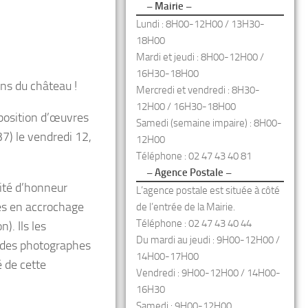
– Mairie –
Lundi : 8H00-12H00 / 13H30-
18H00
Mardi et jeudi : 8H00-12H00 /
16H30-18H00
ns du château !
Mercredi et vendredi : 8H30-
12H00 / 16H30-18H00
xposition d’œuvres
Samedi (semaine impaire) : 8H00-
7) le vendredi 12,
12H00
Téléphone : 02 47 43 40 81
– Agence Postale –
vité d’honneur
L’agence postale est située à côté
es en accrochage
de l’entrée de la Mairie.
Téléphone : 02 47 43 40 44
). Ils les
Du mardi au jeudi : 9H00-12H00 /
 des photographes
14H00-17H00
é de cette
Vendredi : 9H00-12H00 / 14H00-
16H30
Samedi : 9H00-12H00