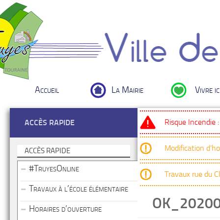
Accueil
La Mairie
Vivre ic
Risque Incendie 
ACCÈS RAPIDE
Modification d’h
ACCÈS RAPIDE
#TruyesOnline
Travaux rue du 
Travaux à l’école élémentaire
OK_2020
Horaires d’ouverture