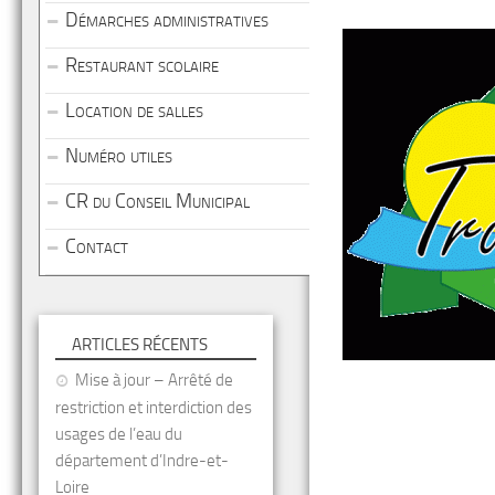
Démarches administratives
Restaurant scolaire
Location de salles
Numéro utiles
CR du Conseil Municipal
Contact
ARTICLES RÉCENTS
Mise à jour – Arrêté de
restriction et interdiction des
usages de l’eau du
département d’Indre-et-
Loire