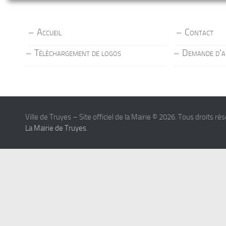
Accueil
Contact
Téléchargement de logos
Demande d’a
Ville de Truyes – Site officiel de la Mairie © 2026. Tous droits ré
La Mairie de Truyes
.