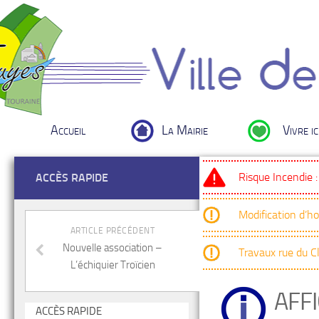
Accueil
La Mairie
Vivre ic
Risque Incendie 
ACCÈS RAPIDE
Modification d’h
ARTICLE PRÉCÉDENT
Nouvelle association –
Travaux rue du 
L’échiquier Troïcien
AFF
ACCÈS RAPIDE