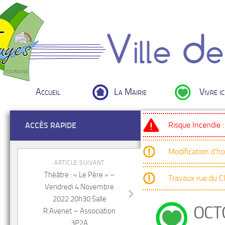
Accueil
La Mairie
Vivre ic
Risque Incendie 
ACCÈS RAPIDE
Modification d’h
ARTICLE SUIVANT
Théâtre : « Le Père » –
Travaux rue du 
Vendredi 4 Novembre
2022 20h30 Salle
OCT
R.Avenet – Association
3P2A