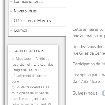
Location de salles
Numéro utiles
CR du Conseil Municipal
Cette année encore
Contact
une animation au p
Rendez-vous dimanc
ARTICLES RÉCENTS
rue Gilles de Gen
Mise à jour – Arrêté de
Participation de 3
restriction et interdiction des
usages de l’eau du
Inscription par e
département d’Indre-et-
02.47.92.15.26
Loire
Solidarité incendies : La
Suivez-nous!
municipalité de Truyes se
mobilise et organise une
collecte dès ce mercredi 29