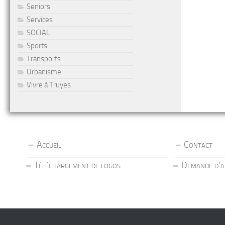
Seniors
Services
SOCIAL
Sports
Transports
Urbanisme
Vivre à Truyes
Accueil
Contact
Téléchargement de logos
Demande d’a