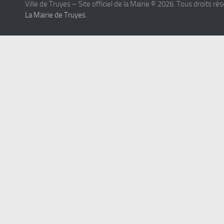
Ville de Truyes – Site officiel de la Mairie © 2026. Tous droits ré
La Mairie de Truyes
.