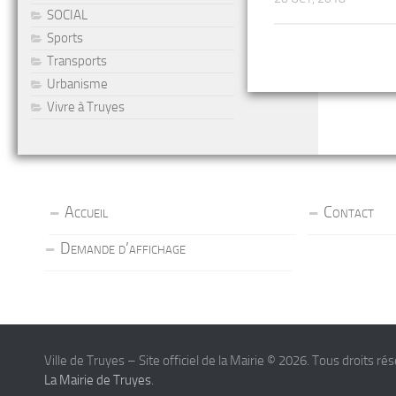
SOCIAL
Sports
Transports
Urbanisme
Vivre à Truyes
Accueil
Contact
Demande d’affichage
Ville de Truyes – Site officiel de la Mairie © 2026. Tous droits ré
La Mairie de Truyes
.