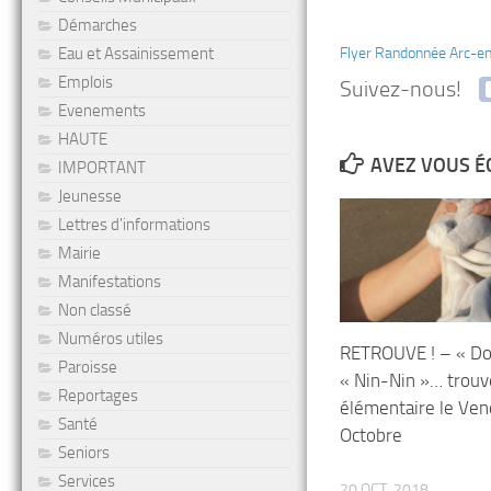
Démarches
Eau et Assainissement
Flyer Randonnée Arc-e
Emplois
Suivez-nous!
Evenements
HAUTE
AVEZ VOUS É
IMPORTANT
Jeunesse
Lettres d'informations
Mairie
Manifestations
Non classé
Numéros utiles
RETROUVE ! – « Do
Paroisse
« Nin-Nin »… trouvé
Reportages
élémentaire le Ven
Santé
Octobre
Seniors
Services
20 OCT, 2018