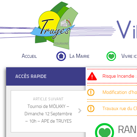
Accueil
La Mairie
Vivre ic
Risque Incendie 
ACCÈS RAPIDE
Modification d’h
ARTICLE SUIVANT
Tournoi de MÖLKKY –
Travaux rue du 
Dimanche 12 Septembre
– 10h – APE de TRUYES
RAN