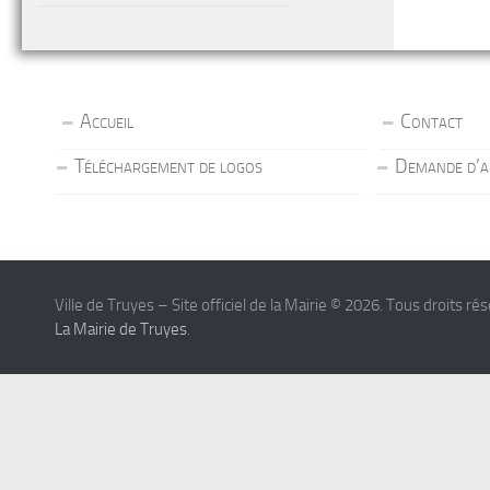
Accueil
Contact
Téléchargement de logos
Demande d’a
Ville de Truyes – Site officiel de la Mairie © 2026. Tous droits ré
La Mairie de Truyes
.