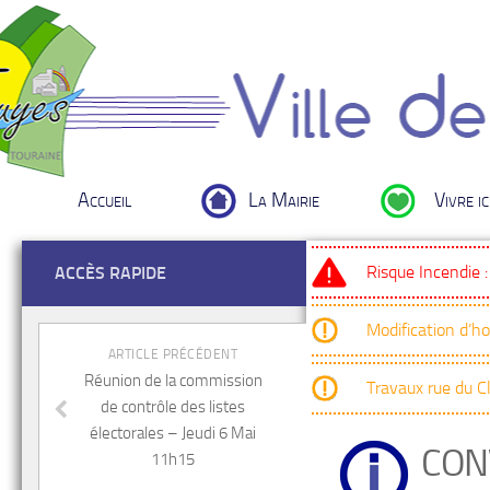
Accueil
La Mairie
Vivre ic
Risque Incendie 
ACCÈS RAPIDE
Modification d’h
ARTICLE PRÉCÉDENT
Réunion de la commission
Travaux rue du 
de contrôle des listes
électorales – Jeudi 6 Mai
CON
11h15