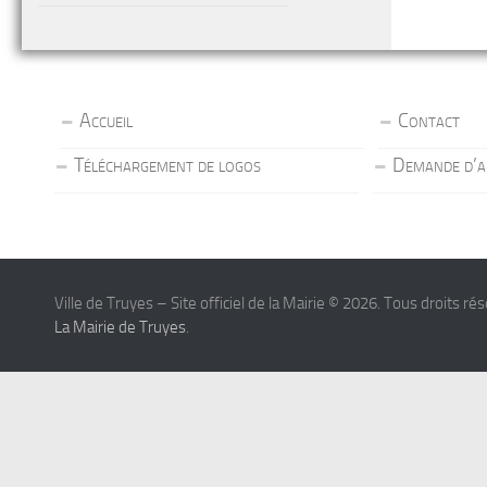
Accueil
Contact
Téléchargement de logos
Demande d’a
Ville de Truyes – Site officiel de la Mairie © 2026. Tous droits ré
La Mairie de Truyes
.