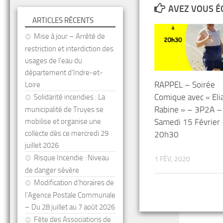
AVEZ VOUS É
ARTICLES RÉCENTS
Mise à jour – Arrêté de
restriction et interdiction des
usages de l’eau du
département d’Indre-et-
RAPPEL – Soirée
Loire
Comique avec « Eli
Solidarité incendies : La
Rabine » – 3P2A –
municipalité de Truyes se
Samedi 15 Février
mobilise et organise une
collecte dès ce mercredi 29
20h30
juillet 2026
Risque Incendie : Niveau
1 FÉV, 2020
de danger sévère
Modification d’horaires de
l’Agence Postale Communale
– Du 28 juillet au 7 août 2026
Fête des Associations de