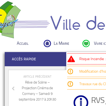
Accueil
La Mairie
Vivre ic
Risque Incendie 
ACCÈS RAPIDE
Modification d’h
ARTICLE PRÉCÉDENT
Rêve de Scène –
Travaux rue du 
Projection Cinéma de
Cormery – Samedi 9
RVS
septembre 2017 à 20h30