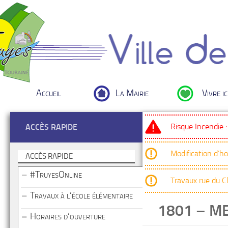
Accueil
La Mairie
Vivre ic
Risque Incendie 
ACCÈS RAPIDE
Modification d’h
ACCÈS RAPIDE
#TruyesOnline
Travaux rue du 
Travaux à l’école élémentaire
1801 – ME
Horaires d’ouverture