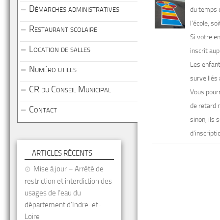
Démarches administratives
du temps d
l’école, s
Restaurant scolaire
Si votre e
Location de salles
inscrit aup
Les enfant
Numéro utiles
surveillés
CR du Conseil Municipal
Vous pourr
de retard 
Contact
sinon, ils
d’inscript
ARTICLES RÉCENTS
Mise à jour – Arrêté de
restriction et interdiction des
usages de l’eau du
département d’Indre-et-
Loire