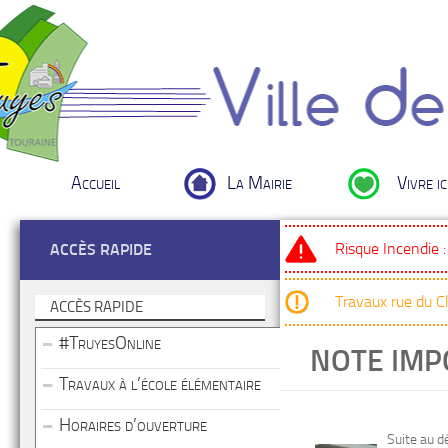
Accueil
La Mairie
Vivre ic
Risque Incendie 
ACCÈS RAPIDE
Travaux rue du 
ACCÈS RAPIDE
#TruyesOnline
NOTE IM
Travaux à l’école élémentaire
Horaires d’ouverture
Suite au 