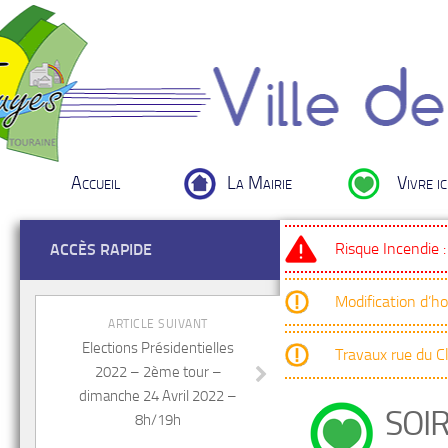
Accueil
La Mairie
Vivre ic
Risque Incendie 
ACCÈS RAPIDE
Modification d’h
ARTICLE SUIVANT
Elections Présidentielles
Travaux rue du 
2022 – 2ème tour –
dimanche 24 Avril 2022 –
SOIR
8h/19h