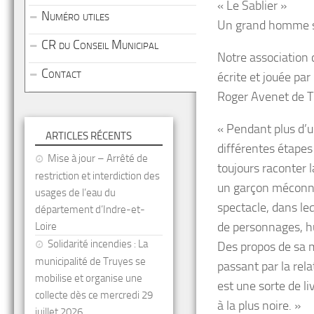
« Le Sablier »
Numéro utiles
Un grand homme se
CR du Conseil Municipal
Notre association 
Contact
écrite et jouée pa
Roger Avenet de 
« Pendant plus d’un
ARTICLES RÉCENTS
différentes étapes
Mise à jour – Arrêté de
toujours raconter 
restriction et interdiction des
un garçon méconnu, 
usages de l’eau du
spectacle, dans le
département d’Indre-et-
de personnages, h
Loire
Solidarité incendies : La
Des propos de sa 
municipalité de Truyes se
passant par la rela
mobilise et organise une
est une sorte de li
collecte dès ce mercredi 29
à la plus noire. »
juillet 2026