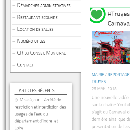
Démarches administratives
#Truyes
Restaurant scolaire
Carnava
Location de salles
Numéro utiles
CR du Conseil Municipal
Contact
MAIRIE
/
REPORTAGE
TRUYES
25 MAR, 2018
ARTICLES RÉCENTS
Une nouvelle vidéo 
Mise à jour – Arrêté de
sur la chaîne YouTub
restriction et interdiction des
s’agit du Carnaval 
usages de l’eau du
dernière ainsi que d
département d’Indre-et-
présentation de l’as
Loire