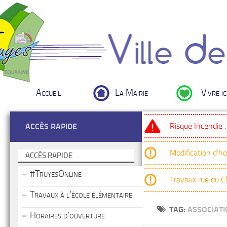
Accueil
La Mairie
Vivre ic
Risque Incendie 
ACCÈS RAPIDE
Modification d’h
ACCÈS RAPIDE
#TruyesOnline
Travaux rue du 
Travaux à l’école élémentaire
TAG:
ASSOCIAT
Horaires d’ouverture