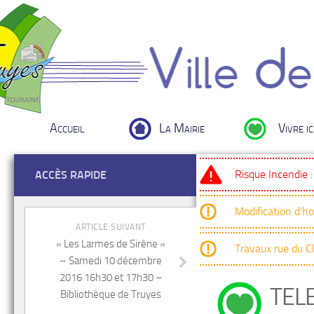
Accueil
La Mairie
Vivre ic
Risque Incendie 
ACCÈS RAPIDE
Modification d’h
ARTICLE SUIVANT
« Les Larmes de Sirène »
Travaux rue du 
– Samedi 10 décembre
2016 16h30 et 17h30 –
TEL
Bibliothèque de Truyes