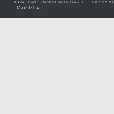
Ville de Truyes – Site officiel de la Mairie © 2026. Tous droits ré
La Mairie de Truyes
.