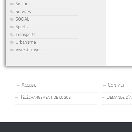
Seniors
Services
SOCIAL
Sports
Transports
Urbanisme
Vivre à Truyes
Accueil
Contact
Téléchargement de logos
Demande d’a