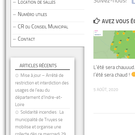
Suivez-nous!
Location de salles
Numéro utiles
AVEZ VOUS É
CR du Conseil Municipal
Contact
ARTICLES RÉCENTS
L’été sera chauuud
l’été sera chaud !
Mise à jour – Arrêté de
restriction et interdiction des
5 AOÛT, 2020
usages de l’eau du
département d’Indre-et-
Loire
Solidarité incendies : La
municipalité de Truyes se
mobilise et organise une
collecte dès ce mercredi 29