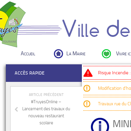
Accueil
La Mairie
Vivre ic
Risque Incendie 
ACCÈS RAPIDE
Modification d’h
ARTICLE PRÉCÉDENT
#TruyesOnline –
Travaux rue du 
Lancement des travaux du
nouveau restaurant
MIN
scolaire