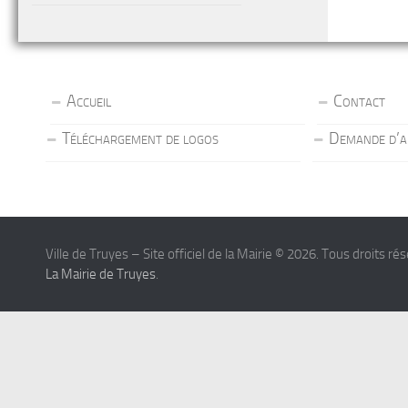
Accueil
Contact
Téléchargement de logos
Demande d’a
Ville de Truyes – Site officiel de la Mairie © 2026. Tous droits ré
La Mairie de Truyes
.