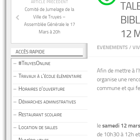
ARTICLE PRÉCÉDENT
TAL
Comité de Jumelage de la
BIB
Ville de Truyes –
Assemblée Générale le 17
12 
Mars à 20h
EVENEMENTS
/
VI
ACCÈS RAPIDE
#TruyesOnline
Afin de mettre à l
Travaux à l’école élémentaire
organise une renco
commune et qui fer
Horaires d’ouverture
Démarches administratives
Restaurant scolaire
le
samedi 12 mar
Location de salles
de 10h30 à 12h e