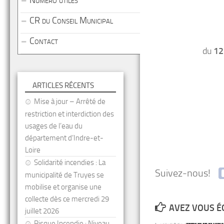
Numéro utiles
CR du Conseil Municipal
Contact
du
12
ARTICLES RÉCENTS
Mise à jour – Arrêté de
restriction et interdiction des
usages de l’eau du
département d’Indre-et-
Loire
Solidarité incendies : La
Suivez-nous!
municipalité de Truyes se
mobilise et organise une
collecte dès ce mercredi 29
AVEZ VOUS É
juillet 2026
Risque Incendie : Niveau