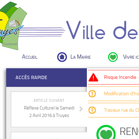
Accueil
La Mairie
Vivre ic
Risque Incendie 
ACCÈS RAPIDE
Modification d’h
ARTICLE SUIVANT
Réflexe Culturel le Samedi
Travaux rue du 
2 Avril 2016 à Truyes
REN