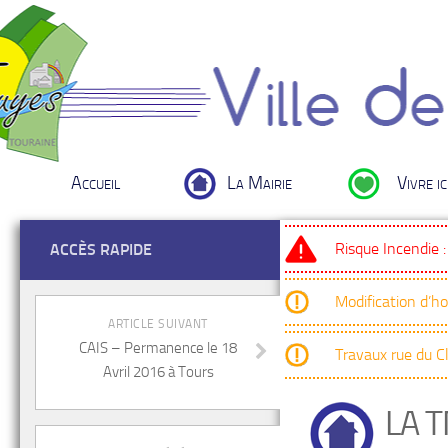
Accueil
La Mairie
Vivre ic
Risque Incendie 
ACCÈS RAPIDE
Modification d’h
ARTICLE SUIVANT
CAIS – Permanence le 18
Travaux rue du 
Avril 2016 à Tours
LA T