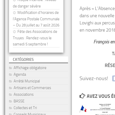
de danger sévère
Après « L’Absence
Modification d’horaires de
dans une nouvelle 
l’Agence Postale Communale
Lovighi aux percus
– Du 28 juillet au 7 août 2026
en novembre 201
Fête des Associations de
Truyes : Rendez-vous le
François en
samedi 5 septembre !
T
CATÉGORIES
RÉS
Affichage obligatoire
Agenda
Suivez-nous!
Arrêté Municipal
Artisans et Commerces
Associations
AVEZ VOUS É
BASSE
Collectes et Tri
Conseils Municipaux