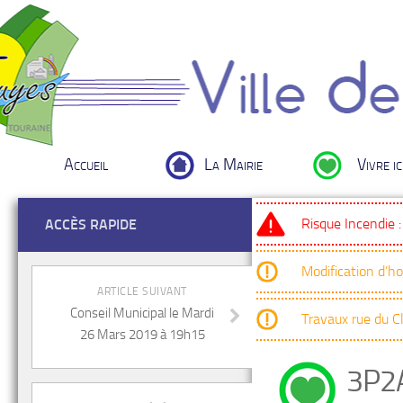
Accueil
La Mairie
Vivre ic
Risque Incendie 
ACCÈS RAPIDE
Modification d’h
ARTICLE SUIVANT
Conseil Municipal le Mardi
Travaux rue du 
26 Mars 2019 à 19h15
3P2A