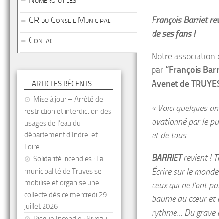
Numéro utiles
CR du Conseil Municipal
François Barriet re
de ses fans !
Contact
Notre association 
par
“François Barr
Avenet de TRUYES 
ARTICLES RÉCENTS
Mise à jour – Arrêté de
« Voici quelques an
restriction et interdiction des
ovationné par le pu
usages de l’eau du
et de tous.
département d’Indre-et-
Loire
BARRIET
revient ! 
Solidarité incendies : La
Écrire sur le monde 
municipalité de Truyes se
mobilise et organise une
ceux qui ne l’ont pa
collecte dès ce mercredi 29
baume au cœur et à 
juillet 2026
rythme… Du grave d
Risque Incendie : Niveau