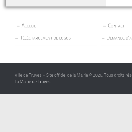
Accueil
Contact
Téléchargement de logos
Demande d’a
Ville de Truyes – Site officiel de la Mairie © 2026. Tous droits ré
La Mairie de Truyes
.