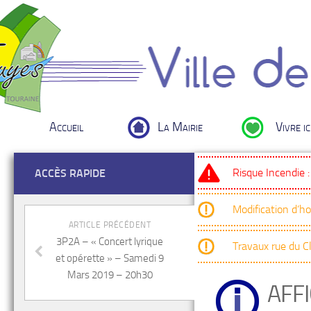
Accueil
La Mairie
Vivre ic
Risque Incendie 
ACCÈS RAPIDE
Modification d’h
ARTICLE PRÉCÉDENT
3P2A – « Concert lyrique
Travaux rue du 
et opérette » – Samedi 9
Mars 2019 – 20h30
AFF