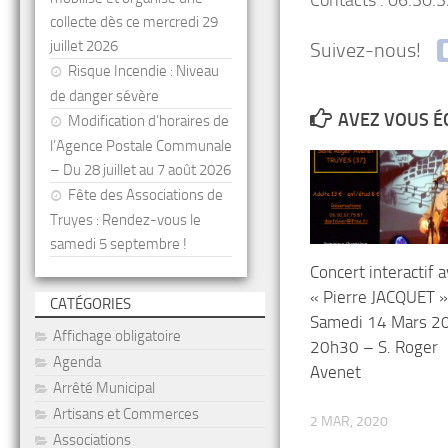
Contacts : 06.30.
collecte dès ce mercredi 29
juillet 2026
Suivez-nous!
Risque Incendie : Niveau
de danger sévère
AVEZ VOUS É
Modification d’horaires de
l’Agence Postale Communale
– Du 28 juillet au 7 août 2026
Fête des Associations de
Truyes : Rendez-vous le
samedi 5 septembre !
Concert interactif 
« Pierre JACQUET »
CATÉGORIES
Samedi 14 Mars 2
Affichage obligatoire
20h30 – S. Roger
Agenda
Avenet
Arrêté Municipal
Artisans et Commerces
2 MAR, 2020
Associations