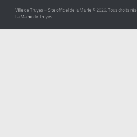
Ville de Truyes – Site officiel de la Mairie © 2026. Tous droits ré
La Mairie de Truyes
.