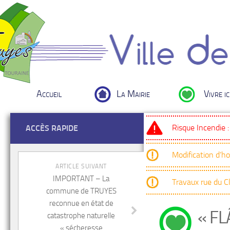
Accueil
La Mairie
Vivre ic
Risque Incendie 
ACCÈS RAPIDE
Modification d’h
ARTICLE SUIVANT
IMPORTANT – La
Travaux rue du 
commune de TRUYES
reconnue en état de
« F
catastrophe naturelle
« sécheresse