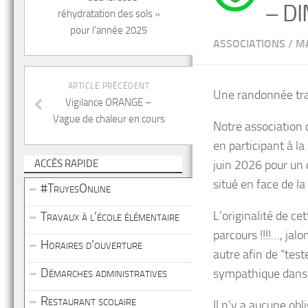
– D
réhydratation des sols »
pour l’année 2025
ASSOCIATIONS
/
MA
ARTICLE PRÉCÉDENT
Une randonnée tran
Vigilance ORANGE –
Vague de chaleur en cours
Notre association
en participant à l
ACCÈS RAPIDE
juin 2026 pour un 
situé en face de la 
#TruyesOnline
L’originalité de c
Travaux à l’école élémentaire
parcours !!!!…, jal
Horaires d’ouverture
autre afin de “tes
Démarches administratives
sympathique dans 
Restaurant scolaire
Il n’y a aucune obl