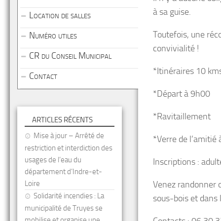
à sa guise.
Location de salles
Toutefois, une réc
Numéro utiles
convivialité !
CR du Conseil Municipal
*Itinéraires 10 km
Contact
*Départ à 9h00
*Ravitaillement
ARTICLES RÉCENTS
Mise à jour – Arrêté de
*Verre de l’amitié à
restriction et interdiction des
usages de l’eau du
Inscriptions : adult
département d’Indre-et-
Loire
Venez randonner ou
Solidarité incendies : La
sous-bois et dans l
municipalité de Truyes se
mobilise et organise une