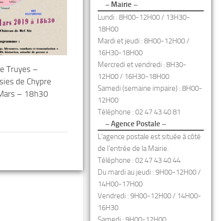
– Mairie –
Lundi : 8H00-12H00 / 13H30-
18H00
Mardi et jeudi : 8H00-12H00 /
16H30-18H00
Mercredi et vendredi : 8H30-
de Truyes –
12H00 / 16H30-18H00
ésies de Chypre
Samedi (semaine impaire) : 8H00-
 Mars – 18h30
12H00
Téléphone : 02 47 43 40 81
– Agence Postale –
L’agence postale est située à côté
de l’entrée de la Mairie.
Téléphone : 02 47 43 40 44
Du mardi au jeudi : 9H00-12H00 /
14H00-17H00
Vendredi : 9H00-12H00 / 14H00-
16H30
Samedi : 9H00-12H00