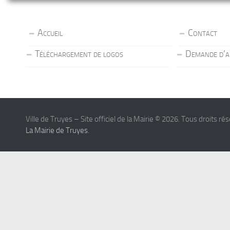
Accueil
Contact
Téléchargement de logos
Demande d’a
Ville de Truyes – Site officiel de la Mairie © 2026. Tous droits ré
La Mairie de Truyes
.