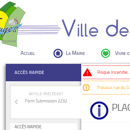
Accueil
La Mairie
Vivre ic
Risque Incendie 
ACCÈS RAPIDE
Travaux rue du 
ARTICLE PRÉCÉDENT
Form Submission 2232
PLA
ACCÈS RAPIDE