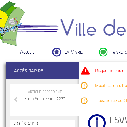
Accueil
La Mairie
Vivre ic
Risque Incendie 
ACCÈS RAPIDE
Modification d’h
ARTICLE PRÉCÉDENT
Form Submission 2232
Travaux rue du 
ESV
ACCÈS RAPIDE