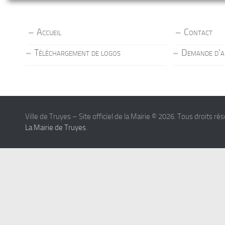
Accueil
Contact
Téléchargement de logos
Demande d’a
Ville de Truyes – Site officiel de la Mairie © 2026. Tous droits ré
La Mairie de Truyes
.