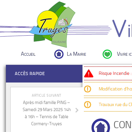
Accueil
La Mairie
Vivre ic
Risque Incendie 
ACCÈS RAPIDE
Modification d’h
ARTICLE SUIVANT
Après midi famille PING –
Travaux rue du 
Samedi 29 Mars 2025 14h
à 16h – Tennis de Table
CONS
Cormery-Truyes