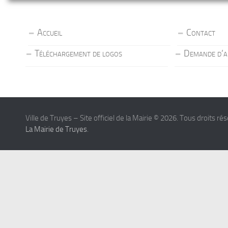
Accueil
Contact
Téléchargement de logos
Demande d’a
Ville de Truyes – Site officiel de la Mairie © 2026. Tous droits ré
La Mairie de Truyes
.