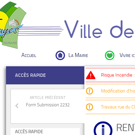
Accueil
La Mairie
Vivre ic
Risque Incendie 
ACCÈS RAPIDE
Modification d’h
ARTICLE PRÉCÉDENT
Form Submission 2232
Travaux rue du 
REN
ACCÈS RAPIDE