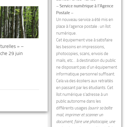
– Service numérique à l’Agence
Postale –
Un nouveau service a été mis en
place à l’agence postale : un îlot
numérique.
Cet équipement vise à satisfaire
lturelles » –
les besoins en impressions,
che 29 juin
photocopies, scans, envois de
mails, etc… à destination du public
ne disposant pas d’un équipement
informatique personnel suffisant.
Cela va des écoliers aux retraités
en passant par les étudiants. Cet
îlot numérique s’adresse à un
public autonome dans les
différents usages
(ouvrir sa boîte
mail, imprimer et scanner un
document, faire une photocopie, une