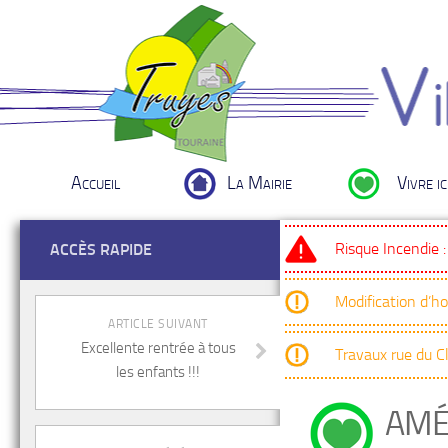
Accueil
La Mairie
Vivre ic
Risque Incendie 
ACCÈS RAPIDE
Modification d’h
ARTICLE SUIVANT
Excellente rentrée à tous
Travaux rue du 
les enfants !!!
AMÉ