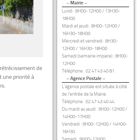
– Mairie –
Lundi : 8H00-12H00 / 13H30-
18H00
Mardi et jeudi : 8H00-12H00 /
16H30-18H00
Mercredi et vendredi : 8H30-
12H00 / 16H30-18H00
Samedi (semaine impaire) : 8H00-
12H00
 rétrécissement de
Téléphone : 02 47 43 40 81
 une priorité à
– Agence Postale –
ns.
L’agence postale est située à côté
de l’entrée de la Mairie.
Téléphone : 02 47 43 40 44
Du mardi au jeudi : 9H00-12H00 /
14H00-17H00
Vendredi : 9H00-12H00 / 14H00-
16H30
Samedi : 9H00-12H00