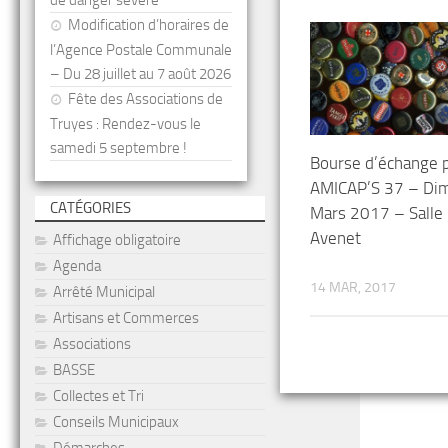
de danger sévère
Modification d’horaires de
l’Agence Postale Communale
– Du 28 juillet au 7 août 2026
Fête des Associations de
Truyes : Rendez-vous le
samedi 5 septembre !
Bourse d’échange 
AMICAP’S 37 – Di
CATÉGORIES
Mars 2017 – Salle
Avenet
Affichage obligatoire
Agenda
14 MAR, 2017
Arrêté Municipal
Artisans et Commerces
Associations
BASSE
Collectes et Tri
Conseils Municipaux