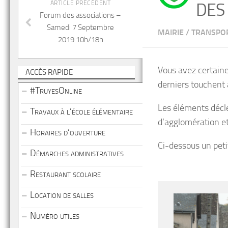
ARTICLE PRÉCÉDENT
DES
Forum des associations –
Samedi 7 Septembre
MAIRIE
/
TRANSPO
2019 10h/18h
Vous avez certaine
ACCÈS RAPIDE
derniers touchent à
#TruyesOnline
Les éléments décle
Travaux à l’école élémentaire
d’agglomération et 
Horaires d’ouverture
Ci-dessous un petit
Démarches administratives
Restaurant scolaire
Location de salles
Numéro utiles