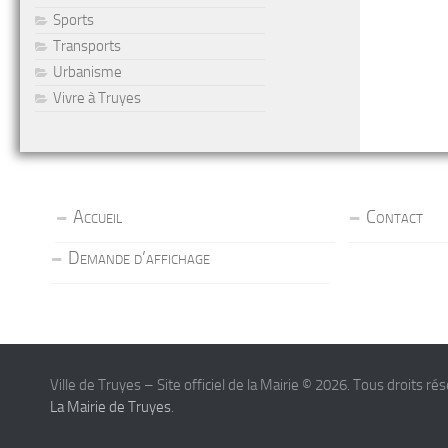
Sports
Transports
Urbanisme
Vivre à Truyes
Accueil
Contact
Demande d’affichage
Ville de Truyes – Site officiel de la Mairie © 2026. Tous droits ré
La Mairie de Truyes
.