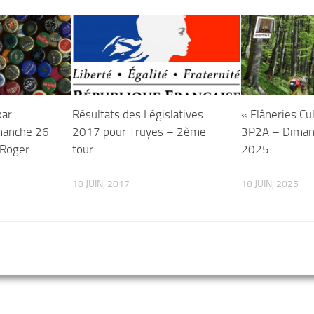
par
Résultats des Législatives
« Flâneries Cu
manche 26
2017 pour Truyes – 2ème
3P2A – Diman
 Roger
tour
2025
18 JUIN, 2017
18 JUIN, 2025