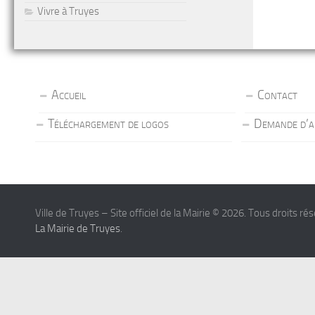
Vivre à Truyes
Accueil
Contact
Téléchargement de logos
Demande d’a
Ville de Truyes – Site officiel de la Mairie © 2026. Tous droits ré
La Mairie de Truyes
.