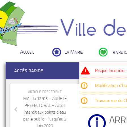
Accueil
La Mairie
Vivre ic
Risque Incendie 
ACCÈS RAPIDE
Modification d’h
ARTICLE PRÉCÉDENT
MAJ du 12/05 – ARRETE
Travaux rue du 
PREFECTORAL – Accès
interdit aux points d’eau
ARR
par le public – jusqu’au 2
Juin 2020