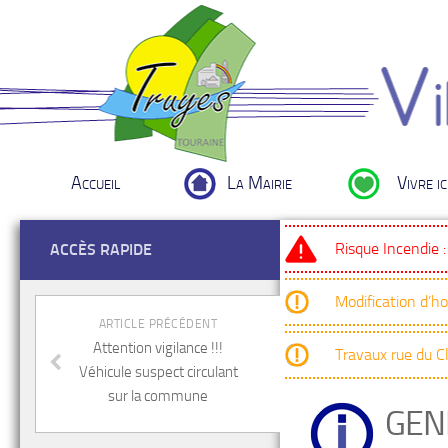
Accueil
La Mairie
Vivre ic
Risque Incendie 
ACCÈS RAPIDE
Modification d’h
ARTICLE PRÉCÉDENT
Attention vigilance !!!
Travaux rue du 
Véhicule suspect circulant
sur la commune
GEN