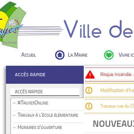
Accueil
La Mairie
Vivre ic
Risque Incendie 
ACCÈS RAPIDE
Modification d’h
ACCÈS RAPIDE
#TruyesOnline
Travaux rue du 
Travaux à l’école élémentaire
NOUVEAUX
Horaires d’ouverture